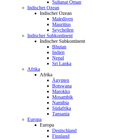
Sultanat Oman
Indischer Ozean
Indischer Ozean
Malediven
Mauritius
Seychellen
Indischer Subkontinent
Indischer Subkontinent
Bhutan
Indien
Nepal
Sri Lanka
Afrika
Afrika
Ägypten
Botswana
Marokko
Mosambik
Namibia
Südafrika
Tansania
Europa
Europa
Deutschland
Finnland