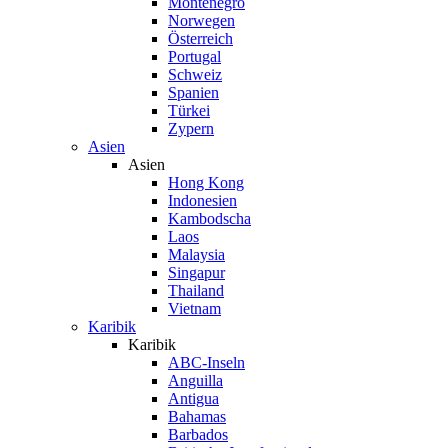
Montenegro
Norwegen
Österreich
Portugal
Schweiz
Spanien
Türkei
Zypern
Asien
Asien
Hong Kong
Indonesien
Kambodscha
Laos
Malaysia
Singapur
Thailand
Vietnam
Karibik
Karibik
ABC-Inseln
Anguilla
Antigua
Bahamas
Barbados