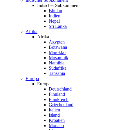
Indischer Subkontinent
Indischer Subkontinent
Bhutan
Indien
Nepal
Sri Lanka
Afrika
Afrika
Ägypten
Botswana
Marokko
Mosambik
Namibia
Südafrika
Tansania
Europa
Europa
Deutschland
Finnland
Frankreich
Griechenland
Italien
Island
Kroatien
Monaco