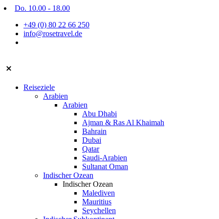
Zum
Do. 10.00 - 18.00
Inhalt
+49 (0) 80 22 66 250
springen
info@rosetravel.de
Reiseziele
Arabien
Arabien
Abu Dhabi
Ajman & Ras Al Khaimah
Bahrain
Dubai
Qatar
Saudi-Arabien
Sultanat Oman
Indischer Ozean
Indischer Ozean
Malediven
Mauritius
Seychellen