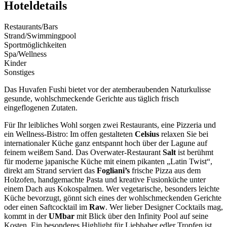
Hoteldetails
Restaurants/Bars
Strand/Swimmingpool
Sportmöglichkeiten
Spa/Wellness
Kinder
Sonstiges
Das Huvafen Fushi bietet vor der atemberaubenden Naturkulisse
gesunde, wohlschmeckende Gerichte aus täglich frisch
eingeflogenen Zutaten.
Für Ihr leibliches Wohl sorgen zwei Restaurants, eine Pizzeria und
ein Wellness-Bistro: Im offen gestalteten
Celsius
relaxen Sie bei
internationaler Küche ganz entspannt hoch über der Lagune auf
feinem weißem Sand. Das Overwater-Restaurant
Salt
ist berühmt
für moderne japanische Küche mit einem pikanten „Latin Twist“,
direkt am Strand serviert das
Fogliani’s
frische Pizza aus dem
Holzofen, handgemachte Pasta und kreative Fusionküche unter
einem Dach aus Kokospalmen. Wer vegetarische, besonders leichte
Küche bevorzugt, gönnt sich eines der wohlschmeckenden Gerichte
oder einen Saftcocktail im
Raw
. Wer lieber Designer Cocktails mag,
kommt in der
UMbar
mit Blick über den Infinity Pool auf seine
Kosten. Ein besonderes Highlight für Liebhaber edler Tropfen ist