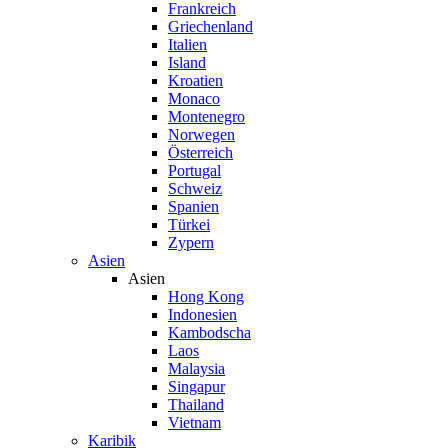
Frankreich
Griechenland
Italien
Island
Kroatien
Monaco
Montenegro
Norwegen
Österreich
Portugal
Schweiz
Spanien
Türkei
Zypern
Asien
Asien
Hong Kong
Indonesien
Kambodscha
Laos
Malaysia
Singapur
Thailand
Vietnam
Karibik