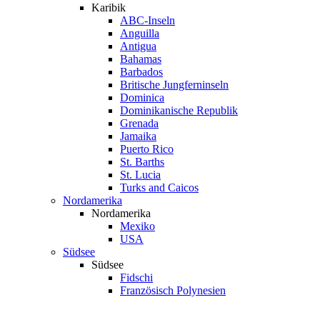
Karibik
ABC-Inseln
Anguilla
Antigua
Bahamas
Barbados
Britische Jungferninseln
Dominica
Dominikanische Republik
Grenada
Jamaika
Puerto Rico
St. Barths
St. Lucia
Turks and Caicos
Nordamerika
Nordamerika
Mexiko
USA
Südsee
Südsee
Fidschi
Französisch Polynesien