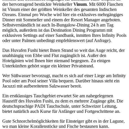
der hervorragend bestückte Weinkeller
Vinum
. Mit 6000 Flaschen
ist Vinum einer der größten Weinkeller des gesamten Indischen
Ozeans. Einmal pro Woche wird hier ein exklusives mehrgängiges
Dinner mit Sommelier und einem der Resort Manager angeboten.
Selbstverständlich ist auch In-Bungalow-Dining 24 h am Tag
möglich, außerdem ist das Destination Dining Programm mit
exklusiven Settings auf einer Sandbank, inmitten Ihres Infinity Pools
oder unter Palmen unbedingt empfehlenswert (auf Anfrage).
Das Huvafen Fushi bietet Ihnen Strand so weit das Auge reicht, der
unabhängig von Ebbe und Flut zugänglich ist. Außer den
Hotelgästen wird Ihnen hier niemand begegnen. Zu einigen
Unterkünften gehört sogar ein kleiner Privatstrand.
Wer Süßwasser bevorzugt, macht es sich auf einer Liege am Infinity
Pool oder am Pool seiner Villa bequem. Darüber hinaus steht ein
Jacuzzi mit aufbereitetem Salzwasser bereit.
Ein erstklassiges Tauchgebiet erwartet Sie am nahegelegenen
Hausriff des Huvafen Fushi, zu dem es mehrere Zugänge gibt. Die
deutschsprachige PADI Tauchschule, unter Schweizer Leitung,
bietet natürlich auch Kurse für Anfänger und Fortgeschrittene an.
Gute Schnorchelmöglichkeiten für Einsteiger gibt es in der Lagune,
wo man kleine Korallenstöcke und Fische bestaunen kann.