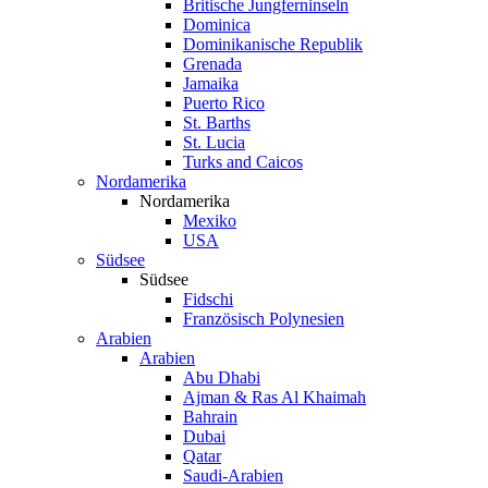
Britische Jungferninseln
Dominica
Dominikanische Republik
Grenada
Jamaika
Puerto Rico
St. Barths
St. Lucia
Turks and Caicos
Nordamerika
Nordamerika
Mexiko
USA
Südsee
Südsee
Fidschi
Französisch Polynesien
Arabien
Arabien
Abu Dhabi
Ajman & Ras Al Khaimah
Bahrain
Dubai
Qatar
Saudi-Arabien