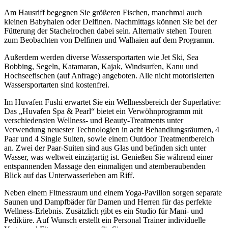
Am Hausriff begegnen Sie größeren Fischen, manchmal auch
kleinen Babyhaien oder Delfinen. Nachmittags können Sie bei der
Fütterung der Stachelrochen dabei sein. Alternativ stehen Touren
zum Beobachten von Delfinen und Walhaien auf dem Programm.
Außerdem werden diverse Wassersportarten wie Jet Ski, Sea
Bobbing, Segeln, Katamaran, Kajak, Windsurfen, Kanu und
Hochseefischen (auf Anfrage) angeboten. Alle nicht motorisierten
Wassersportarten sind kostenfrei.
Im Huvafen Fushi erwartet Sie ein Wellnessbereich der Superlative:
Das „Huvafen Spa & Pearl“ bietet ein Verwöhnprogramm mit
verschiedensten Wellness- und Beauty-Treatments unter
Verwendung neuester Technologien in acht Behandlungsräumen, 4
Paar und 4 Single Suiten, sowie einem Outdoor Treatmentbereich
an. Zwei der Paar-Suiten sind aus Glas und befinden sich unter
Wasser, was weltweit einzigartig ist. Genießen Sie während einer
entspannenden Massage den einmaligen und atemberaubenden
Blick auf das Unterwasserleben am Riff.
Neben einem Fitnessraum und einem Yoga-Pavillon sorgen separate
Saunen und Dampfbäder für Damen und Herren für das perfekte
Wellness-Erlebnis. Zusätzlich gibt es ein Studio für Mani- und
Pediküre. Auf Wunsch erstellt ein Personal Trainer individuelle