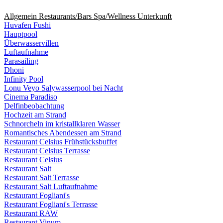
Allgemein
Restaurants/Bars
Spa/Wellness
Unterkunft
Huvafen Fushi
Hauptpool
Überwasservillen
Luftaufnahme
Parasailing
Dhoni
Infinity Pool
Lonu Veyo Salywasserpool bei Nacht
Cinema Paradiso
Delfinbeobachtung
Hochzeit am Strand
Schnorcheln im kristallklaren Wasser
Romantisches Abendessen am Strand
Restaurant Celsius Frühstücksbuffet
Restaurant Celsius Terrasse
Restaurant Celsius
Restaurant Salt
Restaurant Salt Terrasse
Restaurant Salt Luftaufnahme
Restaurant Fogliani's
Restaurant Fogliani's Terrasse
Restaurant RAW
Restaurant Vinum