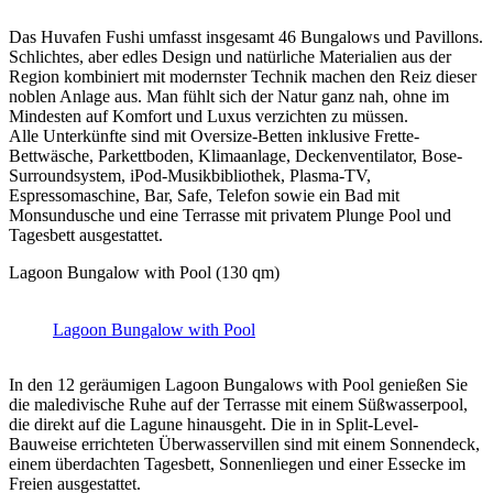
Das Huvafen Fushi umfasst insgesamt 46 Bungalows und Pavillons.
Schlichtes, aber edles Design und natürliche Materialien aus der
Region kombiniert mit modernster Technik machen den Reiz dieser
noblen Anlage aus. Man fühlt sich der Natur ganz nah, ohne im
Mindesten auf Komfort und Luxus verzichten zu müssen.
Alle Unterkünfte sind mit Oversize-Betten inklusive Frette-
Bettwäsche, Parkettboden, Klimaanlage, Deckenventilator, Bose-
Surroundsystem, iPod-Musikbibliothek, Plasma-TV,
Espressomaschine, Bar, Safe, Telefon sowie ein Bad mit
Monsundusche und eine Terrasse mit privatem Plunge Pool und
Tagesbett ausgestattet.
Lagoon Bungalow with Pool (130 qm)
Lagoon Bungalow with Pool
In den 12 geräumigen Lagoon Bungalows with Pool genießen Sie
die maledivische Ruhe auf der Terrasse mit einem Süßwasserpool,
die direkt auf die Lagune hinausgeht. Die in in Split-Level-
Bauweise errichteten Überwasservillen sind mit einem Sonnendeck,
einem überdachten Tagesbett, Sonnenliegen und einer Essecke im
Freien ausgestattet.