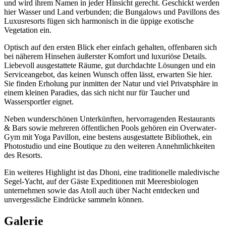
und wird ihrem Namen in jeder Hinsicht gerecht. Geschickt werden
hier Wasser und Land verbunden; die Bungalows und Pavillons des
Luxusresorts fügen sich harmonisch in die üppige exotische
Vegetation ein.
Optisch auf den ersten Blick eher einfach gehalten, offenbaren sich
bei näherem Hinsehen äußerster Komfort und luxuriöse Details.
Liebevoll ausgestattete Räume, gut durchdachte Lösungen und ein
Serviceangebot, das keinen Wunsch offen lässt, erwarten Sie hier.
Sie finden Erholung pur inmitten der Natur und viel Privatsphäre in
einem kleinen Paradies, das sich nicht nur für Taucher und
Wassersportler eignet.
Neben wunderschönen Unterkünften, hervorragenden Restaurants
& Bars sowie mehreren öffentlichen Pools gehören ein Overwater-
Gym mit Yoga Pavillon, eine bestens ausgestattete Bibliothek, ein
Photostudio und eine Boutique zu den weiteren Annehmlichkeiten
des Resorts.
Ein weiteres Highlight ist das Dhoni, eine traditionelle maledivische
Segel-Yacht, auf der Gäste Expeditionen mit Meeresbiologen
unternehmen sowie das Atoll auch über Nacht entdecken und
unvergessliche Eindrücke sammeln können.
Galerie