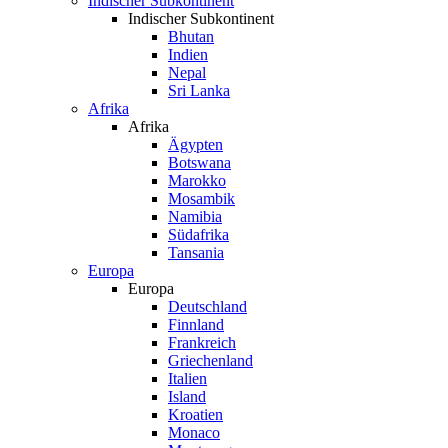
Indischer Subkontinent
Indischer Subkontinent
Bhutan
Indien
Nepal
Sri Lanka
Afrika
Afrika
Ägypten
Botswana
Marokko
Mosambik
Namibia
Südafrika
Tansania
Europa
Europa
Deutschland
Finnland
Frankreich
Griechenland
Italien
Island
Kroatien
Monaco