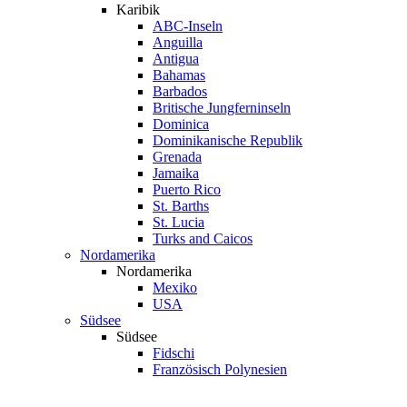
Karibik
ABC-Inseln
Anguilla
Antigua
Bahamas
Barbados
Britische Jungferninseln
Dominica
Dominikanische Republik
Grenada
Jamaika
Puerto Rico
St. Barths
St. Lucia
Turks and Caicos
Nordamerika
Nordamerika
Mexiko
USA
Südsee
Südsee
Fidschi
Französisch Polynesien