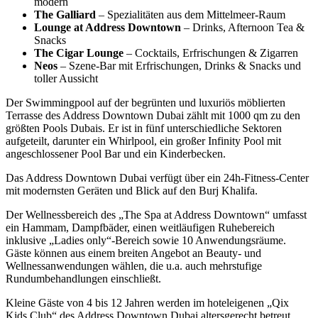
modern
The Galliard
– Spezialitäten aus dem Mittelmeer-Raum
Lounge at Address Downtown
– Drinks, Afternoon Tea &
Snacks
The Cigar Lounge
– Cocktails, Erfrischungen & Zigarren
Neos
– Szene-Bar mit Erfrischungen, Drinks & Snacks und
toller Aussicht
Der Swimmingpool auf der begrünten und luxuriös möblierten
Terrasse des Address Downtown Dubai zählt mit 1000 qm zu den
größten Pools Dubais. Er ist in fünf unterschiedliche Sektoren
aufgeteilt, darunter ein Whirlpool, ein großer Infinity Pool mit
angeschlossener Pool Bar und ein Kinderbecken.
Das Address Downtown Dubai verfügt über ein 24h-Fitness-Center
mit modernsten Geräten und Blick auf den Burj Khalifa.
Der Wellnessbereich des „The Spa at Address Downtown“ umfasst
ein Hammam, Dampfbäder, einen weitläufigen Ruhebereich
inklusive „Ladies only“-Bereich sowie 10 Anwendungsräume.
Gäste können aus einem breiten Angebot an Beauty- und
Wellnessanwendungen wählen, die u.a. auch mehrstufige
Rundumbehandlungen einschließt.
Kleine Gäste von 4 bis 12 Jahren werden im hoteleigenen „Qix
Kids Club“ des Address Downtown Dubai altersgerecht betreut.