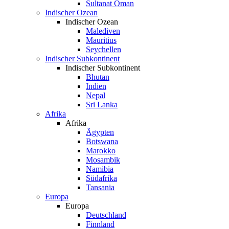
Sultanat Oman
Indischer Ozean
Indischer Ozean
Malediven
Mauritius
Seychellen
Indischer Subkontinent
Indischer Subkontinent
Bhutan
Indien
Nepal
Sri Lanka
Afrika
Afrika
Ägypten
Botswana
Marokko
Mosambik
Namibia
Südafrika
Tansania
Europa
Europa
Deutschland
Finnland