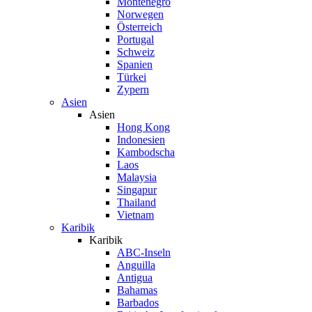
Montenegro
Norwegen
Österreich
Portugal
Schweiz
Spanien
Türkei
Zypern
Asien
Asien
Hong Kong
Indonesien
Kambodscha
Laos
Malaysia
Singapur
Thailand
Vietnam
Karibik
Karibik
ABC-Inseln
Anguilla
Antigua
Bahamas
Barbados