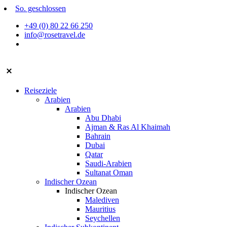
Zum
So. geschlossen
Inhalt
+49 (0) 80 22 66 250
springen
info@rosetravel.de
Reiseziele
Arabien
Arabien
Abu Dhabi
Ajman & Ras Al Khaimah
Bahrain
Dubai
Qatar
Saudi-Arabien
Sultanat Oman
Indischer Ozean
Indischer Ozean
Malediven
Mauritius
Seychellen