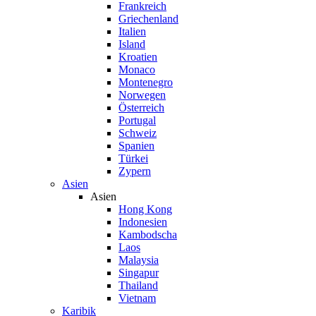
Frankreich
Griechenland
Italien
Island
Kroatien
Monaco
Montenegro
Norwegen
Österreich
Portugal
Schweiz
Spanien
Türkei
Zypern
Asien
Asien
Hong Kong
Indonesien
Kambodscha
Laos
Malaysia
Singapur
Thailand
Vietnam
Karibik