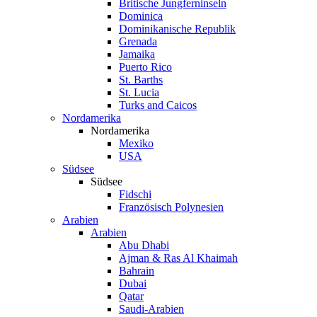
Britische Jungferninseln
Dominica
Dominikanische Republik
Grenada
Jamaika
Puerto Rico
St. Barths
St. Lucia
Turks and Caicos
Nordamerika
Nordamerika
Mexiko
USA
Südsee
Südsee
Fidschi
Französisch Polynesien
Arabien
Arabien
Abu Dhabi
Ajman & Ras Al Khaimah
Bahrain
Dubai
Qatar
Saudi-Arabien